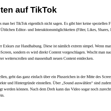
iten auf TikTok
s man bei TikTok eigentlich nicht sagen. Es gibt hier keine speziellen
e Üblichen Editor- und Interaktionsmöglichkeiten (Filter, Likes, Share
er Exkurs zur Handhabung. Diese ist nämlich extrem simpel. Wenn man s
-Screen, sondern es wird direkt Content vorgeschlagen. Wischt man na
zer weiterscrollen und massenhaft neuen Content entdecken.
llen, geht das ganz einfach über ein Pluszeichen in der Mitte des Scre
fekte und Hintergründe einstellen. Über „Sound auswählen“ sind zude
fügt werden können. Nach dem Dreh kann das Video sogar noch zurecht 
in.