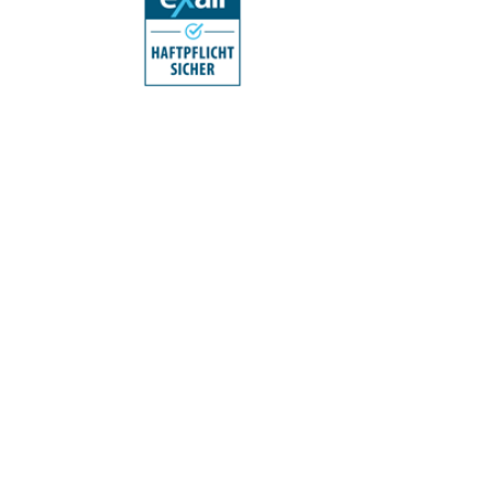
t dringend ein
 ist für dich ein
erne per du: Ich
psychologin. In
rtups und KMUs
agnen, Content,
d Expertin für
Unternehmen bei
e ihnen so, ihre
 ein besonderer