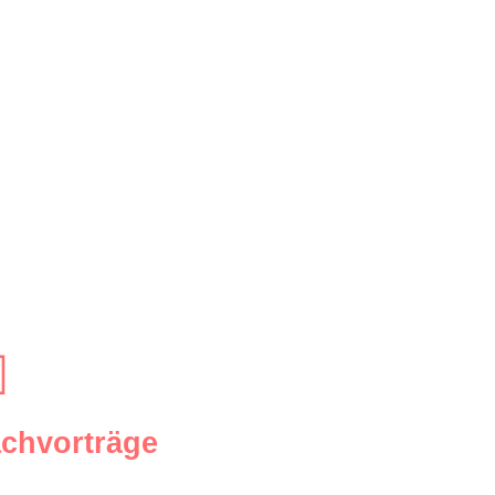
f die Themen Branding, Marke &
stige Begleitung
von internen
sch umzusetzen.
 definiert. Hierfür erhältst du
chvorträge