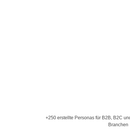
von mir das Handwerkszeug und gemeinsam e
Schritt aussagekräftige Personaprofile und 
könnt.
>
Individuelle Persona-Workshops für 
Persona
>
Gemeinsames Erarbeiten deiner Zielg
>
Einbezug neuester psychografischer 
>
Konkrete Anwendungsbeispiele für de
>
Hands-on: Wie übersetze ich meine Pe
Marketingmaßnahmen?
>
KI
: Wie integriere ich Personas in me
+250 erstellte Personas für B2B, B2C un
Branchen