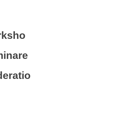
rksho
inare
eratio