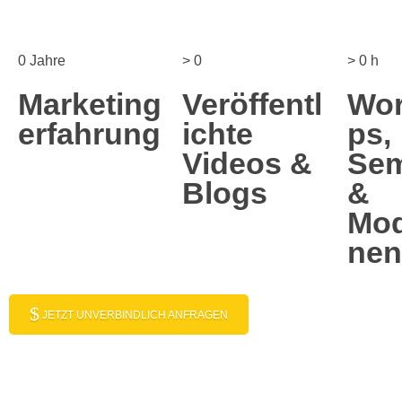
0
Jahre
>
0
>
0
h
Marketing
Veröffentl
Wo
erfahrung
ichte
ps,
Videos &
Sem
Blogs
&
Mod
nen
JETZT UNVERBINDLICH ANFRAGEN
Mein Angebot für dich