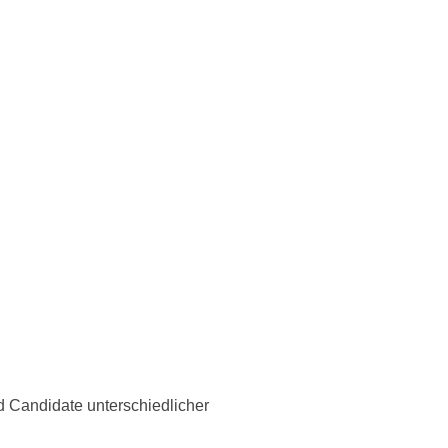
rarbeiten wir Schritt für
wie ihr diese konkret einsetzen
B2C, B2B und Candidate
ruppen
Erkenntnisse
inen Case
rsona in
inen KI-Workflow?
d Candidate unterschiedlicher