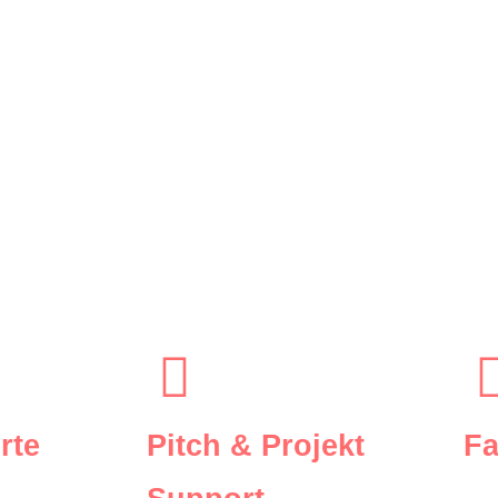
 meines akademischen Werdegangs habe ich mich zunehmend au
 ob für
einmalige Workshops oder eine kurz-, mittel-, langfri
r zur Seite und helfe dir dabei, deine Ziele effizient und prakti
en,
kostenlosen Erstgespräch
werden Vorstellungen und Umfang
dann ein individuelles Angebot.
rte
Pitch & Projekt
Fa