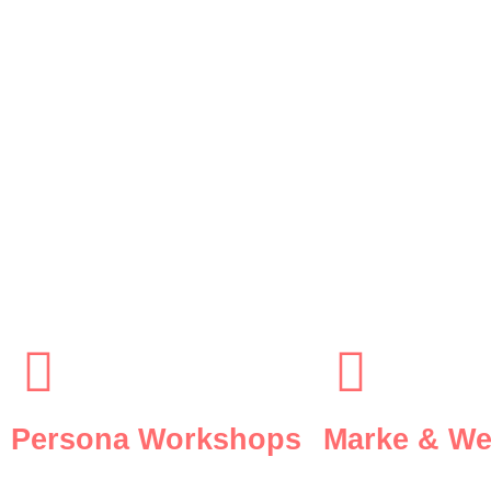
Leistungen auf einen Blick
In meiner knapp 15jährigen Berufserfahrung und im Laufe
Werte, Customer Journey und Personas spezialisiert. Egal,
Projekten, ich stehe dir als Sparringspartne
Natürlich lernen wir uns erstmal kennen. Nach einem initial
Persona Workshops
Marke & We