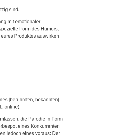
tzig sind.
ng mit emotionaler
r spezielle Form des Humors,
er eures Produktes auswirken
nes [berühmten, bekannten]
., online).
umfassen, die Parodie in Form
rbespot eines Konkurrenten
tzen jedoch eines voraus: Der