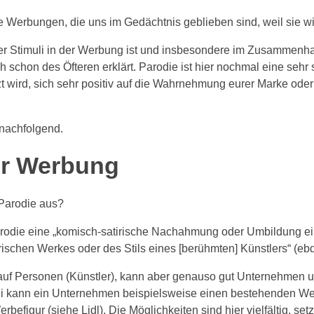
he Werbungen, die uns im Gedächtnis geblieben sind, weil sie wi
r Stimuli in der Werbung ist und insbesondere im Zusammenha
h schon des Öfteren erklärt. Parodie ist hier nochmal eine seh
tzt wird, sich sehr positiv auf die Wahrnehmung eurer Marke od
 nachfolgend.
er Werbung
Parodie aus?
rodie eine „komisch-satirische Nachahmung oder Umbildung ei
rarischen Werkes oder des Stils eines [berühmten] Künstlers“ (ebd
h auf Personen (Künstler), kann aber genauso gut Unternehmen 
i kann ein Unternehmen beispielsweise einen bestehenden We
efigur (siehe Lidl). Die Möglichkeiten sind hier vielfältig, se