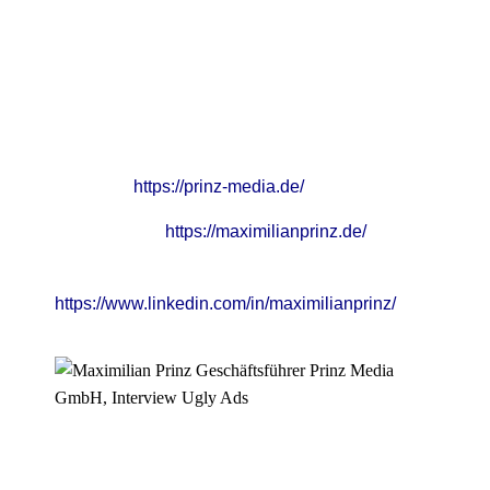
Über Maxi
Die Fragen, die wir uns jetzt alle stellen: Wie erreiche
ich Maxi?! Keine Sorge – egal, ob ihr noch Fragen
zum Thema Ugly Ads habt oder einen exzellenten
Performance Marketer braucht, so erreicht ihr ihn:
🌐 Website:
https://prinz-media.de/
🙋‍♂️ Über Maxi:
https://maximilianprinz.de/
🤝 LinkedIn:
https://www.linkedin.com/in/maximilianprinz/