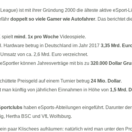
League) ist mit ihrer Gründung 2000 die älteste aktive eSport-L
efähr
doppelt so viele Gamer wie Autofahrer
. Das berichtet di
 spielt
mind. 1x pro Woche
Videospiele.
l. Hardware betrug in Deutschland im Jahr 2017
3,35 Mrd. Eur
Umsatz von ca. 2,6 Mrd. Euro verzeichnet.
 eSportler können Jahresverträge mit bis zu
320.000 Dollar Gr
hüttete Preisgeld auf einem Turnier betrug
24 Mio. Dollar
.
t man künftig von jährlichen Einnahmen in Höhe von
1,5 Mrd. D
portclubs
haben eSports-Abteilungen eingeführt. Darunter de
zig, Hertha BSC und VfL Wolfsburg.
 ein paar Klischees aufräumen: natürlich wird man unter den Pr