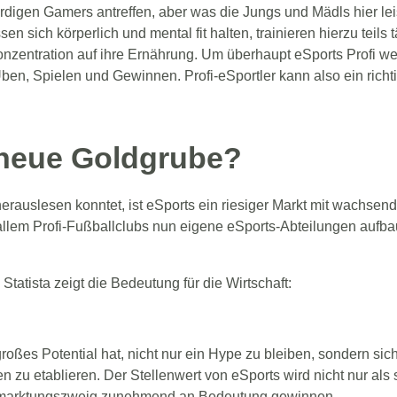
rdigen Gamers antreffen, aber was die Jungs und Mädls hier leist
en sich körperlich und mental fit halten, trainieren hierzu teils 
onzentration auf ihre Ernährung. Um überhaupt eSports Profi we
ben, Spielen und Gewinnen. Profi-eSportler kann also ein richtig
 neue Goldgrube?
erauslesen konntet, ist eSports ein riesiger Markt mit wachsen
 allem Profi-Fußballclubs nun eigene eSports-Abteilungen aufb
Statista zeigt die Bedeutung für die Wirtschaft:
roßes Potential hat, nicht nur ein Hype zu bleiben, sondern sic
n zu etablieren. Der Stellenwert von eSports wird nicht nur als 
ermarktungszweig zunehmend an Bedeutung gewinnen.