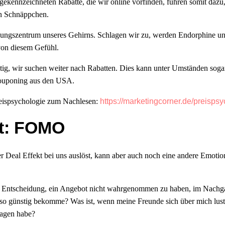
 gekennzeichneten Rabatte, die wir online vorfinden, führen somit dazu
in Schnäppchen.
nungszentrum unseres Gehirns. Schlagen wir zu, werden Endorphine u
von diesem Gefühl.
htig, wir suchen weiter nach Rabatten. Dies kann unter Umständen soga
 Couponing aus den USA.
eispsychologie zum Nachlesen:
https://marketingcorner.de/preisps
st: FOMO
r Deal Effekt bei uns auslöst, kann aber auch noch eine andere Emoti
e Entscheidung, ein Angebot nicht wahrgenommen zu haben, im Nachga
so günstig bekomme? Was ist, wenn meine Freunde sich über mich lusti
lagen habe?