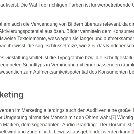
 aufweist. Die Wahl der richtigen Farben ist für werbetreibend
allem auch die Verwendung von Bildern überaus relevant, da di
ktivierungspotential auslösen. Bilder vermitteln dem Konsume
ielsweise Textelemente, weswegen sie länger und aufmerksamer
ie ihr wisst, die sog. Schlüsselreize, wie z.B. das Kindchensc
es Gestaltungsmittel ist die Typographie bzw. die Schriftgestalt
eeigneten Schrifttyps in Verbindung mit einer passenden räum
 wesentlich zum Aufmerksamkeitspotential des Konsumenten be
keting
erden im Marketing allerdings auch den Auditiven eine große
ner Umgebung nimmt der Mensch mit den Ohren wahr.
[7]
Wichtig 
n Marken, dem sogenannten „Audio-Branding“. Der Hörsinn ist d
elt wird und zudem nicht bewusst ausgeblendet werden kann.
[