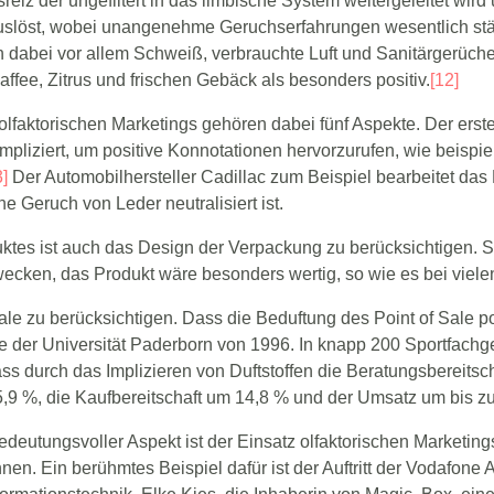
reiz der ungefiltert in das limbische System weitergeleitet wir
uslöst, wobei unangenehme Geruchserfahrungen wesentlich stä
 dabei vor allem Schweiß, verbrauchte Luft und Sanitärgerüc
fee, Zitrus und frischen Gebäck als besonders positiv.
[12]
lfaktorischen Marketings gehören dabei fünf Aspekte. Der erste 
mpliziert, um positive Konnotationen hervorzurufen, wie beispi
3]
Der Automobilhersteller Cadillac zum Beispiel bearbeitet das 
he Geruch von Leder neutralisiert ist.
es ist auch das Design der Verpackung zu berücksichtigen. S
cken, das Produkt wäre besonders wertig, so wie es bei vielen 
 Sale zu berücksichtigen. Dass die Beduftung des Point of Sale 
ie der Universität Paderborn von 1996. In knapp 200 Sportfach
ss durch das Implizieren von Duftstoffen die Beratungsbereits
5,9 %, die Kaufbereitschaft um 14,8 % und der Umsatz um bis z
edeutungsvoller Aspekt ist der Einsatz olfaktorischen Marketin
en. Ein berühmtes Beispiel dafür ist der Auftritt der Vodafone