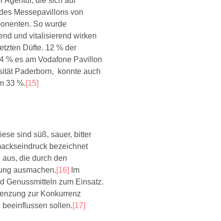
 Agentur, die sich auf
e des Messepavillons von
ponenten. So wurde
hend und vitalisierend wirken
etzten Düfte. 12 % der
4 % es am Vodafone Pavillon
sität Paderborn, konnte auch
um 33 %.
[15]
e sind süß, sauer, bitter
mackseindruck bezeichnet
 aus, die durch den
ung ausmachen.
[16]
Im
d Genussmitteln zum Einsatz.
renzung zur Konkurrenz
 beeinflussen sollen.
[17]