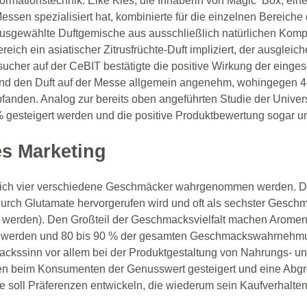
formationstechnik. Elke Kies, die Inhaberin von Magic Box, einer
Messen spezialisiert hat, kombinierte für die einzelnen Bereich
ausgewählte Duftgemische aus ausschließlich natürlichen Kom
eich ein asiatischer Zitrusfrüchte-Duft impliziert, der ausgleic
sucher auf der CeBIT bestätigte die positive Wirkung der einges
und den Duft auf der Messe allgemein angenehm, wohingegen 4
nden. Analog zur bereits oben angeführten Studie der Univer
% gesteigert werden und die positive Produktbewertung sogar 
es Marketing
ich vier verschiedene Geschmäcker wahrgenommen werden. Dies
urch Glutamate hervorgerufen wird und oft als sechster Gesch
gt werden). Den Großteil der Geschmacksvielfalt machen Aromen
werden und 80 bis 90 % der gesamten Geschmackswahrnehm
kssinn vor allem bei der Produktgestaltung von Nahrungs- un
en beim Konsumenten der Genusswert gesteigert und eine Abg
 soll Präferenzen entwickeln, die wiederum sein Kaufverhalten