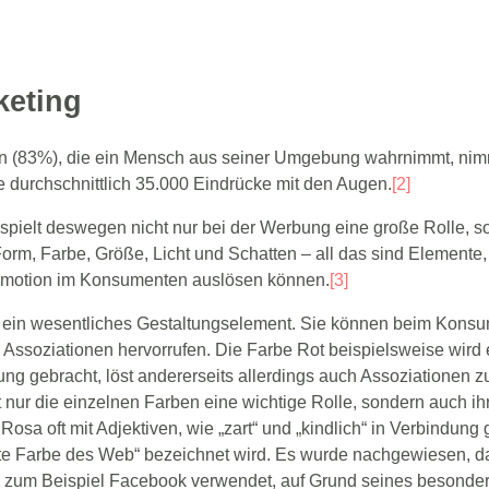
keting
en (83%), die ein Mensch aus seiner Umgebung wahrnimmt, nimm
e durchschnittlich 35.000 Eindrücke mit den Augen.
[2]
pielt deswegen nicht nur bei der Werbung eine große Rolle, so
orm, Farbe, Größe, Licht und Schatten – all das sind Elemente,
 Emotion im Konsumenten auslösen können.
[3]
ein wesentliches Gestaltungselement. Sie können beim Konsum
ssoziationen hervorrufen. Die Farbe Rot beispielsweise wird ei
ung gebracht, löst andererseits allerdings auch Assoziationen zu
t nur die einzelnen Farben eine wichtige Rolle, sondern auch ih
Rosa oft mit Adjektiven, wie „zart“ und „kindlich“ in Verbindung 
kste Farbe des Web“ bezeichnet wird. Es wurde nachgewiesen, da
zum Beispiel Facebook verwendet, auf Grund seines besondere