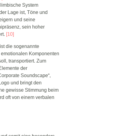
 limbische System
er Lage ist, Töne und
eigern und seine
ipräsenz, sein hoher
rt.
[10]
ist die sogenannte
 die emotionalen Komponenten
l, transportiert. Zum
 Elemente der
„Corporate Soundscape“,
Logo und bringt den
 eine gewisse Stimmung beim
rd oft von einem verbalen