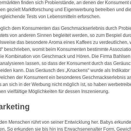
ermärkten finden sich Probierstände, an denen der Konsument 
en gezielt Marktforschung und Eigenwerbung betreiben und d
rgleichende Tests von Lebensmitteln erforschen.
 möglich dem Konsumenten das Geschmackserlebnis durch Probie
ets von anderen Sinnen begleitet werden, so zum Bespiel dur
weise das besondere Aroma eines Kaffees zu verdeutlichen, wir
nd“ beschrieben, womit beim Konsumenten bestimmte Assoziatio
t die Kombination von Geschmack und Hören. Die Firma Bahlsen
 analysieren lassen, so dass der Konsument durch das Geräus
eiden kann. Das Geräusch des „Knackens“ wurde als Indikator fü
it welchen der Konsument ein besonderes Geschmackserlebnis as
an sich in der Werbung nicht möglich ist, so haben werbetre
n vielfältige Möglichkeiten für dessen Inszenierung.
arketing
 den Menschen rührt von seiner Entwicklung her. Babys erkunden
n. So erkunden sie bis hin ins Erwachsenenalter Form, Gewicht