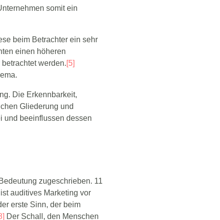
e Unternehmen somit ein
ese beim Betrachter ein sehr
nten einen höheren
 betrachtet werden.
[5]
hema.
ung. Die Erkennbarkeit,
lichen Gliederung und
i und beeinflussen dessen
 Bedeutung zugeschrieben. 11
ist auditives Marketing vor
er erste Sinn, der beim
8]
Der Schall, den Menschen