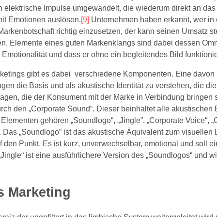
 elektrische Impulse umgewandelt, die wiederum direkt an das
mit Emotionen auslösen.
[9]
Unternehmen haben erkannt, wer in d
Markenbotschaft richtig einzusetzen, der kann seinen Umsatz st
n. Elemente eines guten Markenklangs sind dabei dessen Omn
motionalität und dass er ohne ein begleitendes Bild funktionie
ketings gibt es dabei verschiedene Komponenten. Eine davon 
sagen die Basis und als akustische Identität zu verstehen, die
gen, die der Konsument mit der Marke in Verbindung bringen sol
rch den „Corporate Sound“. Dieser beinhaltet alle akustischen
n Elementen gehören „Soundlogo“, „Jingle”, „Corporate Voice“, 
 Das „Soundlogo” ist das akustische Äquivalent zum visuellen 
 den Punkt. Es ist kurz, unverwechselbar, emotional und soll
ngle“ ist eine ausführlichere Version des „Soundlogos“ und wi
es Marketing