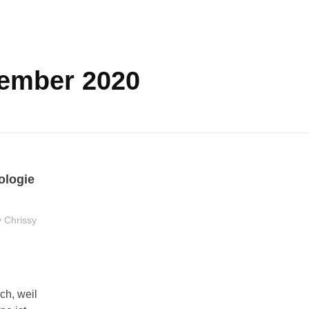
zember 2020
ologie
y
Chrissy
e
ch, weil