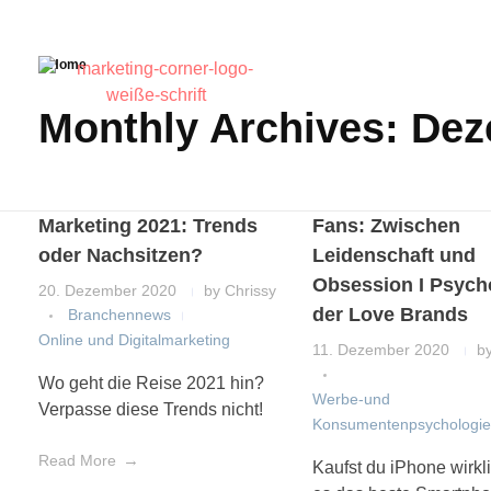
Home
Monthly Archives: De
Marketing 2021: Trends
Fans: Zwischen
oder Nachsitzen?
Leidenschaft und
Obsession I Psych
20. Dezember 2020
by
Chrissy
der Love Brands
Branchennews
Online und Digitalmarketing
11. Dezember 2020
b
Wo geht die Reise 2021 hin?
Werbe-und
Verpasse diese Trends nicht!
Konsumentenpsychologi
Read More
Kaufst du iPhone wirkli