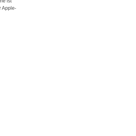
ne ist
r Apple-