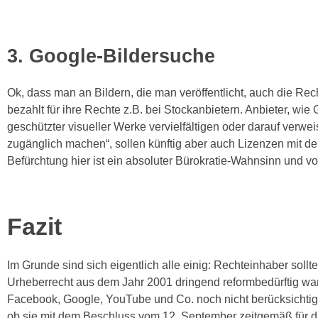
3. Google-Bildersuche
Ok, dass man an Bildern, die man veröffentlicht, auch die Rec
bezahlt für ihre Rechte z.B. bei Stockanbietern. Anbieter, wi
geschützter visueller Werke vervielfältigen oder darauf verw
zugänglich machen“, sollen künftig aber auch Lizenzen mit 
Befürchtung hier ist ein absoluter Bürokratie-Wahnsinn und vo
Fazit
Im Grunde sind sich eigentlich alle einig: Rechteinhaber soll
Urheberrecht aus dem Jahr 2001 dringend reformbedürftig war 
Facebook, Google, YouTube und Co. noch nicht berücksichtig
ob sie mit dem Beschluss vom 12. September zeitgemäß für das 