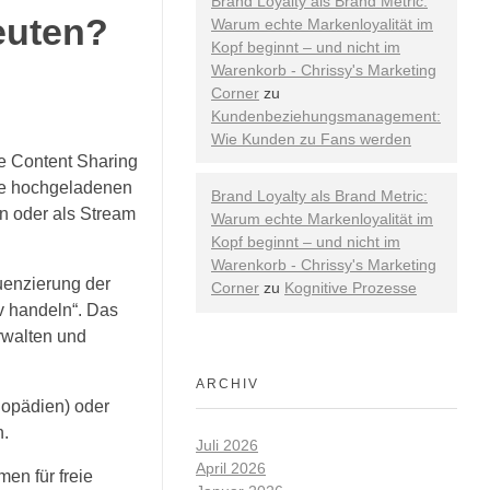
Brand Loyalty als Brand Metric:
euten?
Warum echte Markenloyalität im
Kopf beginnt – und nicht im
Warenkorb - Chrissy's Marketing
Corner
zu
Kundenbeziehungsmanagement:
Wie Kunden zu Fans werden
ne Content Sharing
ste hochgeladenen
Brand Loyalty als Brand Metric:
en oder als Stream
Warum echte Markenloyalität im
Kopf beginnt – und nicht im
Warenkorb - Chrissy's Marketing
uenzierung der
Corner
zu
Kognitive Prozesse
v handeln“. Das
erwalten und
ARCHIV
lopädien) oder
n.
Juli 2026
April 2026
men für freie