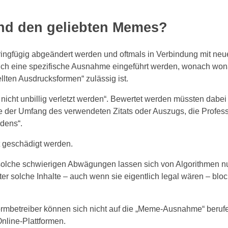
 und den geliebten Memes?
eringfügig abgeändert werden und oftmals in Verbindung mit neue
glich eine spezifische Ausnahme eingeführt werden, wonach won
lten Ausdrucksformen“ zulässig ist.
nicht unbillig verletzt werden“. Bewertet werden müssten dabe
se der Umfang des verwendeten Zitats oder Auszugs, die Profess
adens“.
t geschädigt werden.
n: solche schwierigen Abwägungen lassen sich von Algorithmen n
ter solche Inhalte – auch wenn sie eigentlich legal wären – blo
rmbetreiber können sich nicht auf die „Meme-Ausnahme“ berufen 
Online-Plattformen.