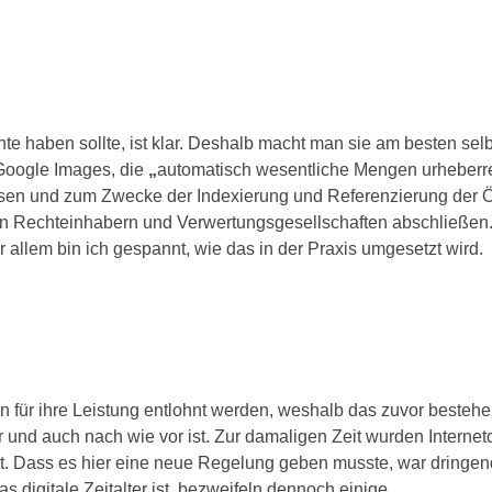
hte haben sollte, ist klar. Deshalb macht man sie am besten sel
e Google Images, die
„
automatisch wesentliche Mengen urheberre
eisen und zum Zwecke der Indexierung und Referenzierung der Öf
den Rechteinhabern und Verwertungsgesellschaften abschließen
r allem bin ich gespannt, wie das in der Praxis umgesetzt wird.
ten für ihre Leistung entlohnt werden, weshalb das zuvor beste
und auch nach wie vor ist. Zur damaligen Zeit wurden Internet
t. Dass es hier eine neue Regelung geben musste, war dringen
digitale Zeitalter ist, bezweifeln dennoch einige.