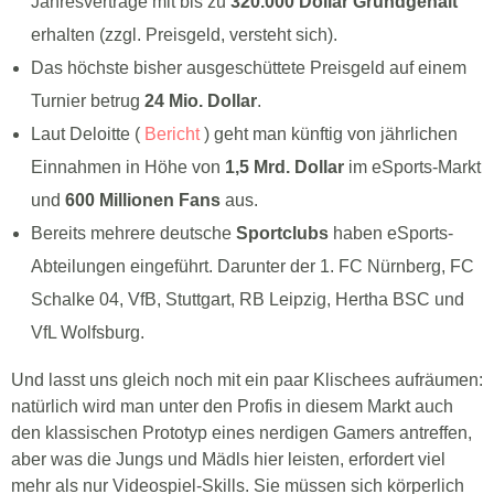
Jahresverträge mit bis zu
320.000 Dollar Grundgehalt
erhalten (zzgl. Preisgeld, versteht sich).
Das höchste bisher ausgeschüttete Preisgeld auf einem
Turnier betrug
24 Mio. Dollar
.
Laut Deloitte (
Bericht
) geht man künftig von jährlichen
Einnahmen in Höhe von
1,5 Mrd. Dollar
im eSports-Markt
und
600 Millionen Fans
aus.
Bereits mehrere deutsche
Sportclubs
haben eSports-
Abteilungen eingeführt. Darunter der 1. FC Nürnberg, FC
Schalke 04, VfB, Stuttgart, RB Leipzig, Hertha BSC und
VfL Wolfsburg.
Und lasst uns gleich noch mit ein paar Klischees aufräumen:
natürlich wird man unter den Profis in diesem Markt auch
den klassischen Prototyp eines nerdigen Gamers antreffen,
aber was die Jungs und Mädls hier leisten, erfordert viel
mehr als nur Videospiel-Skills. Sie müssen sich körperlich