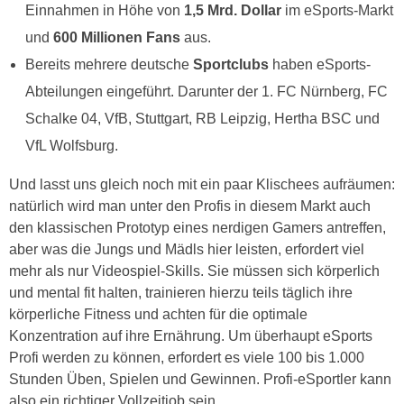
Einnahmen in Höhe von
1,5 Mrd. Dollar
im eSports-Markt
und
600 Millionen Fans
aus.
Bereits mehrere deutsche
Sportclubs
haben eSports-
Abteilungen eingeführt. Darunter der 1. FC Nürnberg, FC
Schalke 04, VfB, Stuttgart, RB Leipzig, Hertha BSC und
VfL Wolfsburg.
Und lasst uns gleich noch mit ein paar Klischees aufräumen:
natürlich wird man unter den Profis in diesem Markt auch
den klassischen Prototyp eines nerdigen Gamers antreffen,
aber was die Jungs und Mädls hier leisten, erfordert viel
mehr als nur Videospiel-Skills. Sie müssen sich körperlich
und mental fit halten, trainieren hierzu teils täglich ihre
körperliche Fitness und achten für die optimale
Konzentration auf ihre Ernährung. Um überhaupt eSports
Profi werden zu können, erfordert es viele 100 bis 1.000
Stunden Üben, Spielen und Gewinnen. Profi-eSportler kann
also ein richtiger Vollzeitjob sein.