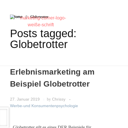
Home
Globetrotter
Posts tagged:
Globetrotter
Erlebnismarketing am
Beispiel Globetrotter
27. Januar 2019
by
Chrissy
Werbe-und Konsumentenpsychologie
Globetrotter gilt es eines DER Beispiele für