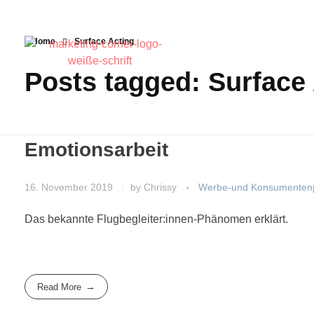
Home
Surface Acting
Posts tagged: Surface
Emotionsarbeit
16. November 2019
by
Chrissy
Werbe-und Konsumentenp
Das bekannte Flugbegleiter:innen-Phänomen erklärt.
Read More