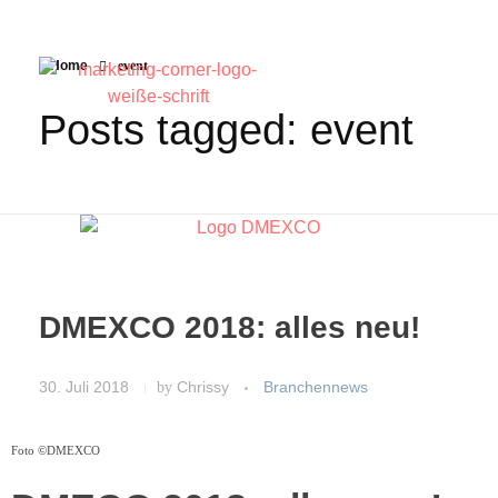
Home
event
Posts tagged: event
DMEXCO 2018: alles neu!
30. Juli 2018
by
Chrissy
Branchennews
Foto ©DMEXCO