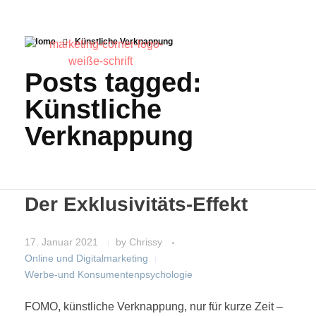
Home
Künstliche Verknappung
Posts tagged:
Künstliche
Verknappung
Der Exklusivitäts-Effekt
17. Januar 2021
by
Chrissy
Online und Digitalmarketing
Werbe-und Konsumentenpsychologie
FOMO, künstliche Verknappung, nur für kurze Zeit –