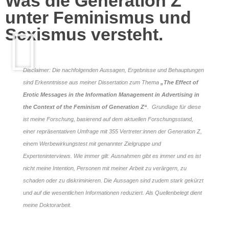
Was die Generation Z
unter Feminismus und
Sexismus versteht.
Disclaimer: Die nachfolgenden Aussagen, Ergebnisse und Behauptungen
sind Erkenntnisse aus meiner Dissertation zum Thema
„The Effect of
Erotic Messages in the Information Management in Advertising in
the Context of the Feminism of Generation Z“
. Grundlage für diese
ist meine Forschung, basierend auf dem aktuellen Forschungsstand,
einer repräsentativen Umfrage mit 355 Vertreter:innen der Generation Z,
einem Werbewirkungstest mit genannter Zielgruppe und
Experteninterviews. Wie immer gilt: Ausnahmen gibt es immer und es ist
nicht meine Intention, Personen mit meiner Arbeit zu verärgern, zu
schaden oder zu diskriminieren. Die Aussagen sind zudem stark gekürzt
und auf die wesentlichen Informationen reduziert. Als Quellenbelegt dient
meine Doktorarbeit.