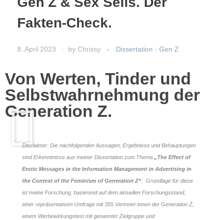
Gen Z & Sex Sells. Der
Fakten-Check.
8. April 2023
by
Chrissy
Dissertation - Gen Z
Von Werten, Tinder und
Selbstwahrnehmung der
Generation Z.
Disclaimer: Die nachfolgenden Aussagen, Ergebnisse und Behauptungen
sind Erkenntnisse aus meiner Dissertation zum Thema
„The Effect of
Erotic Messages in the Information Management in Advertising in
the Context of the Feminism of Generation Z“
. Grundlage für diese
ist meine Forschung, basierend auf dem aktuellen Forschungsstand,
einer repräsentativen Umfrage mit 355 Vertreter:innen der Generation Z,
einem Werbewirkungstest mit genannter Zielgruppe und