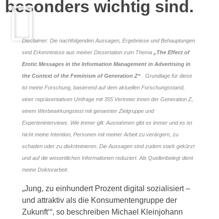
besonders wichtig sind.
Disclaimer: Die nachfolgenden Aussagen, Ergebnisse und Behauptungen
sind Erkenntnisse aus meiner Dissertation zum Thema
„The Effect of
Erotic Messages in the Information Management in Advertising in
the Context of the Feminism of Generation Z“
. Grundlage für diese
ist meine Forschung, basierend auf dem aktuellen Forschungsstand,
einer repräsentativen Umfrage mit 355 Vertreter:innen der Generation Z,
einem Werbewirkungstest mit genannter Zielgruppe und
Experteninterviews. Wie immer gilt: Ausnahmen gibt es immer und es ist
nicht meine Intention, Personen mit meiner Arbeit zu verärgern, zu
schaden oder zu diskriminieren. Die Aussagen sind zudem stark gekürzt
und auf die wesentlichen Informationen reduziert. Als Quellenbelegt dient
meine Doktorarbeit.
„Jung, zu einhundert Prozent digital sozialisiert –
und attraktiv als die Konsumentengruppe der
Zukunft‘“, so beschreiben Michael Kleinjohann