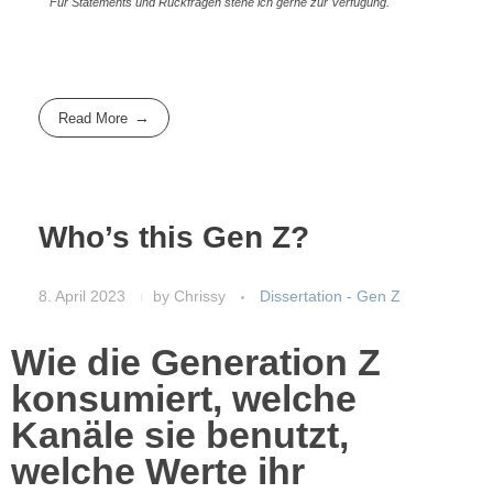
Für Statements und Rückfragen stehe ich gerne zur Verfügung.
Read More
Who’s this Gen Z?
8. April 2023
by
Chrissy
Dissertation - Gen Z
Wie die Generation Z
konsumiert, welche
Kanäle sie benutzt,
welche Werte ihr