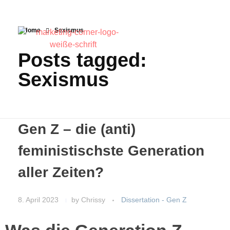
Home
Sexismus
Posts tagged:
Sexismus
Gen Z – die (anti)
feministischste Generation
aller Zeiten?
8. April 2023
by
Chrissy
Dissertation - Gen Z