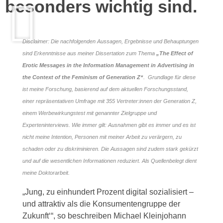
besonders wichtig sind.
Disclaimer: Die nachfolgenden Aussagen, Ergebnisse und Behauptungen
sind Erkenntnisse aus meiner Dissertation zum Thema
„The Effect of
Erotic Messages in the Information Management in Advertising in
the Context of the Feminism of Generation Z“
. Grundlage für diese
ist meine Forschung, basierend auf dem aktuellen Forschungsstand,
einer repräsentativen Umfrage mit 355 Vertreter:innen der Generation Z,
einem Werbewirkungstest mit genannter Zielgruppe und
Experteninterviews. Wie immer gilt: Ausnahmen gibt es immer und es ist
nicht meine Intention, Personen mit meiner Arbeit zu verärgern, zu
schaden oder zu diskriminieren. Die Aussagen sind zudem stark gekürzt
und auf die wesentlichen Informationen reduziert. Als Quellenbelegt dient
meine Doktorarbeit.
„Jung, zu einhundert Prozent digital sozialisiert –
und attraktiv als die Konsumentengruppe der
Zukunft‘“, so beschreiben Michael Kleinjohann