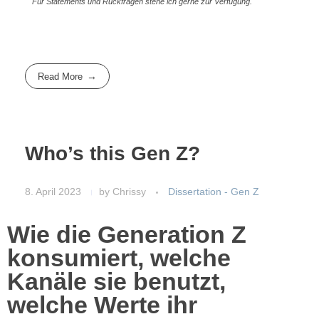
Für Statements und Rückfragen stehe ich gerne zur Verfügung.
Read More
Who’s this Gen Z?
8. April 2023
by
Chrissy
Dissertation - Gen Z
Wie die Generation Z
konsumiert, welche
Kanäle sie benutzt,
welche Werte ihr