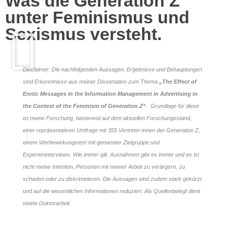
Was die Generation Z
unter Feminismus und
Sexismus versteht.
Disclaimer: Die nachfolgenden Aussagen, Ergebnisse und Behauptungen
sind Erkenntnisse aus meiner Dissertation zum Thema
„The Effect of
Erotic Messages in the Information Management in Advertising in
the Context of the Feminism of Generation Z“
. Grundlage für diese
ist meine Forschung, basierend auf dem aktuellen Forschungsstand,
einer repräsentativen Umfrage mit 355 Vertreter:innen der Generation Z,
einem Werbewirkungstest mit genannter Zielgruppe und
Experteninterviews. Wie immer gilt: Ausnahmen gibt es immer und es ist
nicht meine Intention, Personen mit meiner Arbeit zu verärgern, zu
schaden oder zu diskriminieren. Die Aussagen sind zudem stark gekürzt
und auf die wesentlichen Informationen reduziert. Als Quellenbelegt dient
meine Doktorarbeit.