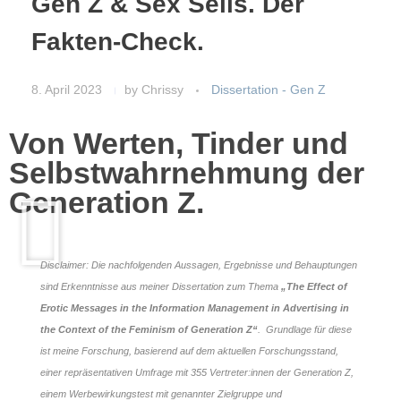
Gen Z & Sex Sells. Der
Fakten-Check.
8. April 2023
by
Chrissy
Dissertation - Gen Z
Von Werten, Tinder und
Selbstwahrnehmung der
Generation Z.
Disclaimer: Die nachfolgenden Aussagen, Ergebnisse und Behauptungen
sind Erkenntnisse aus meiner Dissertation zum Thema
„The Effect of
Erotic Messages in the Information Management in Advertising in
the Context of the Feminism of Generation Z“
. Grundlage für diese
ist meine Forschung, basierend auf dem aktuellen Forschungsstand,
einer repräsentativen Umfrage mit 355 Vertreter:innen der Generation Z,
einem Werbewirkungstest mit genannter Zielgruppe und